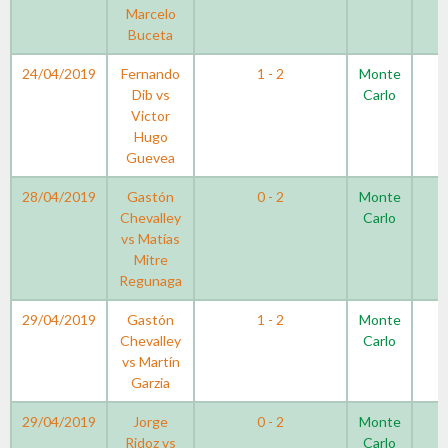
Marcelo
Buceta
24/04/2019
Fernando
1 - 2
Monte
Dib vs
Carlo
Victor
Hugo
Guevea
28/04/2019
Gastón
0 - 2
Monte
Chevalley
Carlo
vs Matías
Mitre
Regunaga
29/04/2019
Gastón
1 - 2
Monte
Chevalley
Carlo
vs Martín
Garzia
29/04/2019
Jorge
0 - 2
Monte
Ridoz vs
Carlo