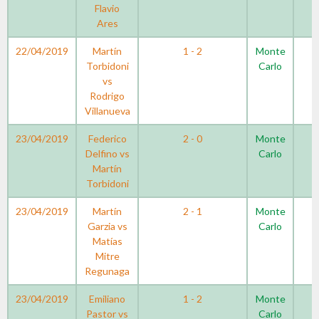
Flavio
Ares
22/04/2019
Martín
1 - 2
Monte
Torbidoni
Carlo
vs
Rodrigo
Villanueva
23/04/2019
Federico
2 - 0
Monte
Delfino vs
Carlo
Martín
Torbidoni
23/04/2019
Martín
2 - 1
Monte
Garzia vs
Carlo
Matías
Mitre
Regunaga
23/04/2019
Emiliano
1 - 2
Monte
Pastor vs
Carlo