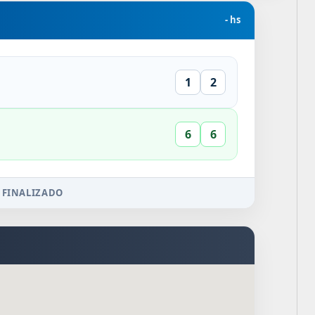
- hs
1
2
6
6
 FINALIZADO