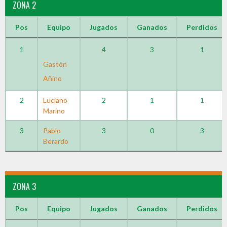
ZONA 2
Pos
Equipo
Jugados
Ganados
Perdidos
1
4
3
1
Gastón
Añino
2
Luciano
2
1
1
Marino
3
Pablo
3
0
3
Berardo
ZONA 3
Pos
Equipo
Jugados
Ganados
Perdidos