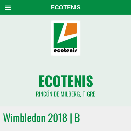
ECOTENIS
ECOTENIS
RINCÓN DE MILBERG, TIGRE
Wimbledon 2018 | B