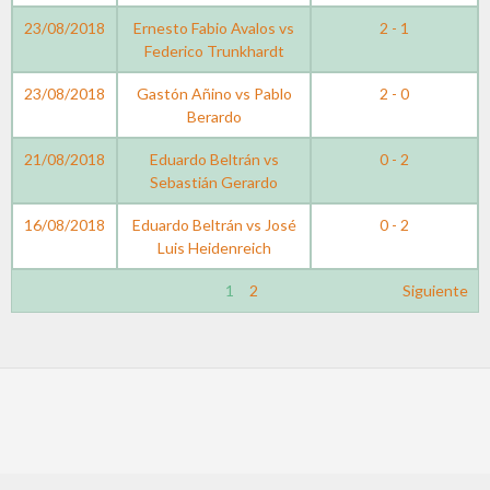
23/08/2018
Ernesto Fabio Avalos vs
2 - 1
Federico Trunkhardt
23/08/2018
Gastón Añino vs Pablo
2 - 0
Berardo
21/08/2018
Eduardo Beltrán vs
0 - 2
Sebastián Gerardo
16/08/2018
Eduardo Beltrán vs José
0 - 2
Luis Heidenreich
1
2
Siguiente