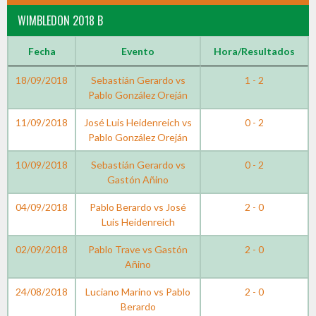
WIMBLEDON 2018 B
Fecha
Evento
Hora/Resultados
18/09/2018
Sebastián Gerardo vs
1 - 2
Pablo González Oreján
11/09/2018
José Luis Heidenreich vs
0 - 2
Pablo González Oreján
10/09/2018
Sebastián Gerardo vs
0 - 2
Gastón Añino
04/09/2018
Pablo Berardo vs José
2 - 0
Luis Heidenreich
02/09/2018
Pablo Trave vs Gastón
2 - 0
Añino
24/08/2018
Luciano Marino vs Pablo
2 - 0
Berardo