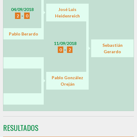
04/09/2018
José Luis
2
-
0
Heidenreich
Pablo Berardo
11/09/2018
Sebastián
0
-
2
Gerardo
Pablo González
Oreján
RESULTADOS