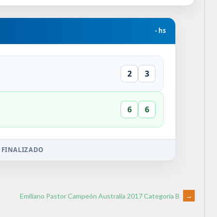
- hs
2
3
6
6
 FINALIZADO
Emiliano Pastor Campeón Australia 2017 Categoría B
→