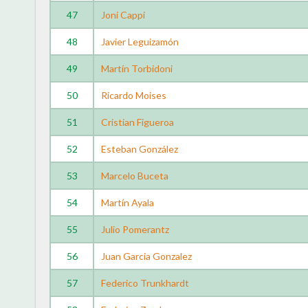
47
Joni Cappi
48
Javier Leguizamón
49
Martín Torbidoni
50
Ricardo Moises
51
Cristian Figueroa
52
Esteban González
53
Marcelo Buceta
54
Martín Ayala
55
Julio Pomerantz
56
Juan Garcia Gonzalez
57
Federico Trunkhardt