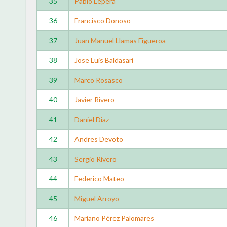
35
Pablo Lepera
36
Francisco Donoso
37
Juan Manuel Llamas Figueroa
38
Jose Luis Baldasari
39
Marco Rosasco
40
Javier Rivero
41
Daniel Diaz
42
Andres Devoto
43
Sergio Rivero
44
Federico Mateo
45
Miguel Arroyo
46
Mariano Pérez Palomares