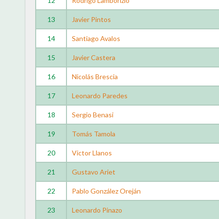
12
Rodrigo Lamborizio
13
Javier Pintos
14
Santiago Avalos
15
Javier Castera
16
Nicolás Brescia
17
Leonardo Paredes
18
Sergio Benasi
19
Tomás Tamola
20
Victor Llanos
21
Gustavo Ariet
22
Pablo González Oreján
23
Leonardo Pinazo