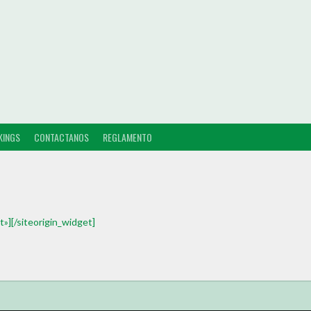
KINGS
CONTACTANOS
REGLAMENTO
t»]
[/siteorigin_widget]