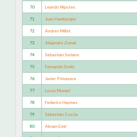
70
Leando Nipotes
71
Juan Hamberger
72
Andres Millet
73
Alejandro Zumel
74
Sebastian Soriano
75
Fernando Stolis
76
Javier Primavera
77
Lucas Munari
78
Federico Haymes
79
Sebastian Coscia
80
Abram Emir