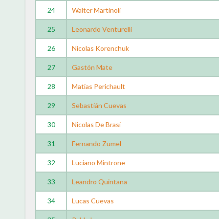
24
Walter Martinoli
25
Leonardo Venturelli
26
Nicolas Korenchuk
27
Gastón Mate
28
Matias Perichault
29
Sebastián Cuevas
30
Nicolas De Brasi
31
Fernando Zumel
32
Luciano Mintrone
33
Leandro Quintana
34
Lucas Cuevas