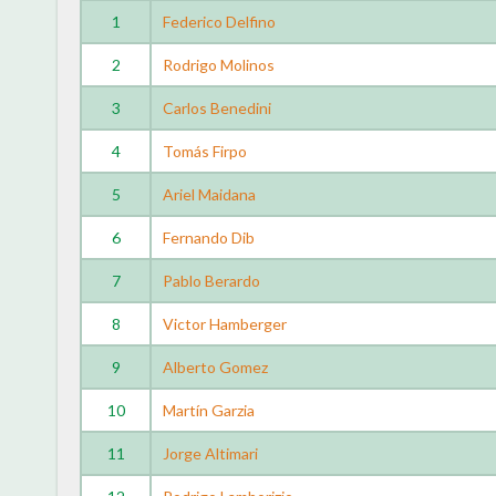
1
Federico Delfino
2
Rodrigo Molinos
3
Carlos Benedini
4
Tomás Firpo
5
Ariel Maidana
6
Fernando Dib
7
Pablo Berardo
8
Victor Hamberger
9
Alberto Gomez
10
Martín Garzia
11
Jorge Altimari