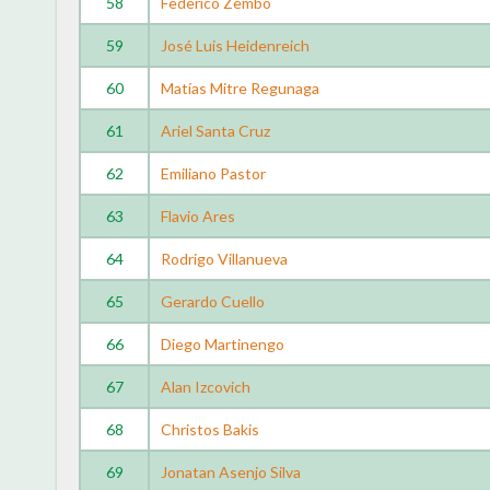
58
Federico Zembo
59
José Luis Heidenreich
60
Matías Mitre Regunaga
61
Ariel Santa Cruz
62
Emiliano Pastor
63
Flavio Ares
64
Rodrigo Villanueva
65
Gerardo Cuello
66
Diego Martinengo
67
Alan Izcovich
68
Christos Bakis
69
Jonatan Asenjo Silva