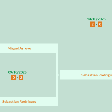
14/10/2025
2
-
0
Miguel Arroyo
09/10/2025
Sebastian Rodrigu
0
-
2
Sebastian Rodriguez