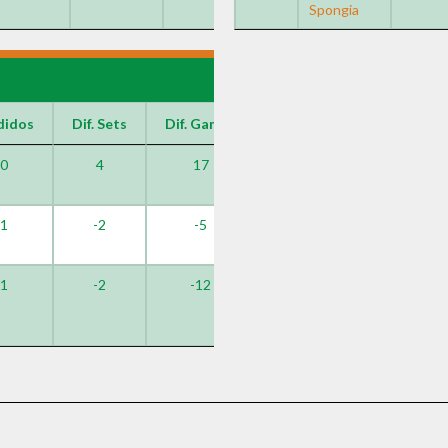
Spongia
didos
Dif. Sets
Dif. Games
0
4
17
1
-2
-5
1
-2
-12