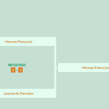
Hernan Panuccio
08/10/2025
Hernan Panucci
2
-
1
Leonardo Paredes