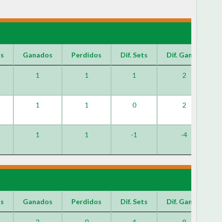
os
Ganados
Perdidos
Dif. Sets
Dif. Games
1
1
1
2
1
1
0
2
1
1
-1
-4
os
Ganados
Perdidos
Dif. Sets
Dif. Games
2
0
4
9