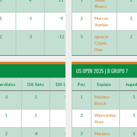
Rivero
1
-1
-9
2
Marcos
2
Ibarbia
2
-3
-12
3
Ignacio
2
Criado
Diaz
US OPEN 2025 | B GRUPO 7
erdidos
Dif. Sets
Dif. Games
Pos
Equipo
Juga
0
3
12
1
Mariano
3
Bosch
1
1
8
2
Wencenlao
3
Ares
2
-4
-20
3
Mariano
3