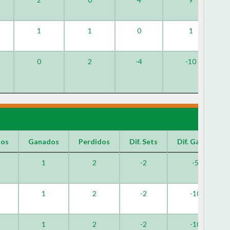
1
1
0
1
0
2
-4
-10
dos
Ganados
Perdidos
Dif. Sets
Dif. Games
1
2
-2
-5
1
2
-2
-10
1
2
-2
-10