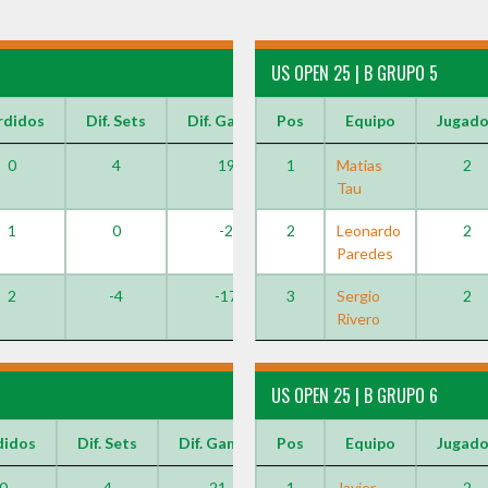
US OPEN 25 | B GRUPO 5
rdidos
Dif. Sets
Dif. Games
Pos
Equipo
Jugad
0
4
19
1
Matias
2
Tau
1
0
-2
2
Leonardo
2
Paredes
2
-4
-17
3
Sergio
2
Rivero
US OPEN 25 | B GRUPO 6
didos
Dif. Sets
Dif. Games
Pos
Equipo
Jugad
0
4
21
1
Javier
2