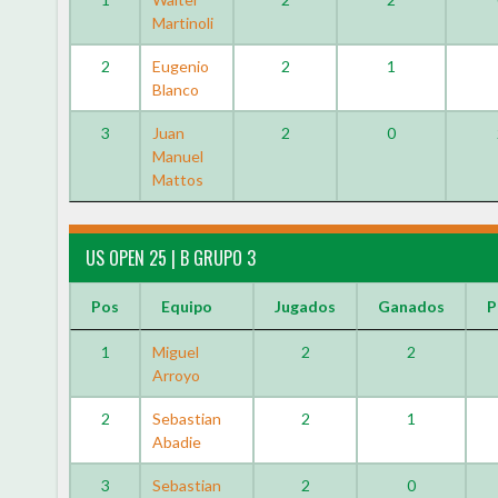
Martinoli
2
Eugenio
2
1
Blanco
3
Juan
2
0
Manuel
Mattos
US OPEN 25 | B GRUPO 3
Pos
Equipo
Jugados
Ganados
P
1
Miguel
2
2
Arroyo
2
Sebastian
2
1
Abadie
3
Sebastian
2
0