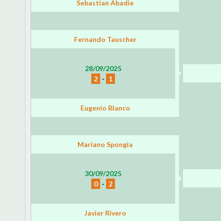
Sebastian Abadie
Fernando Tauscher
28/09/2025
2
-
1
Eugenio Blanco
Mariano Spongia
30/09/2025
0
-
2
Javier Rivero