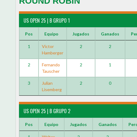
ROUND ROBIN
US OPEN 25 | B GRUPO 1
Pos
Equipo
Jugados
Ganados
Pe
1
Victor
2
2
Hamberger
2
Fernando
2
1
Tauscher
3
Julian
2
0
Lisemberg
US OPEN 25 | B GRUPO 2
Pos
Equipo
Jugados
Ganados
Per
1
Walter
2
2