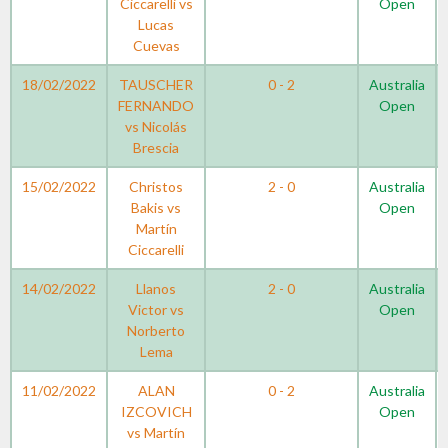
Ciccarelli vs
Open
Lucas
Cuevas
18/02/2022
TAUSCHER
0 - 2
Australia
FERNANDO
Open
vs Nicolás
Brescia
15/02/2022
Christos
2 - 0
Australia
Bakis vs
Open
Martín
Ciccarelli
14/02/2022
Llanos
2 - 0
Australia
Victor vs
Open
Norberto
Lema
11/02/2022
ALAN
0 - 2
Australia
IZCOVICH
Open
vs Martín