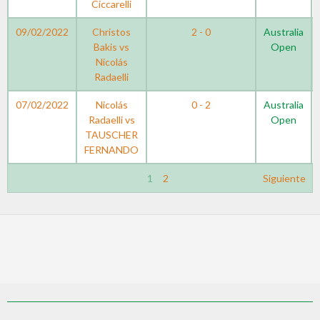
Ciccarelli
09/02/2022
Christos
2 - 0
Australia
Bakis vs
Open
Nicolás
Radaelli
07/02/2022
Nicolás
0 - 2
Australia
Radaelli vs
Open
TAUSCHER
FERNANDO
1
2
Siguiente