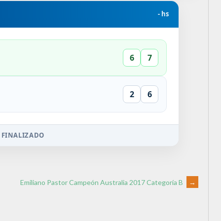
- hs
6
7
2
6
 FINALIZADO
Emiliano Pastor Campeón Australia 2017 Categoría B
→