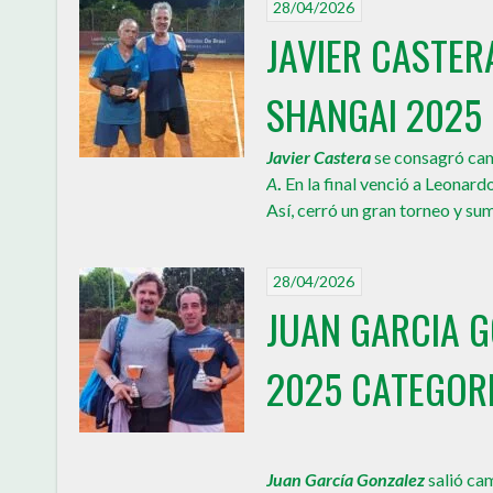
28/04/2026
JAVIER CASTE
SHANGAI 2025 
Javier Castera
se consagró ca
A
.
En la final venció a Leonard
Así, cerró un gran torneo y sum
28/04/2026
JUAN GARCIA 
2025 CATEGORI
Juan García Gonzalez
salió ca