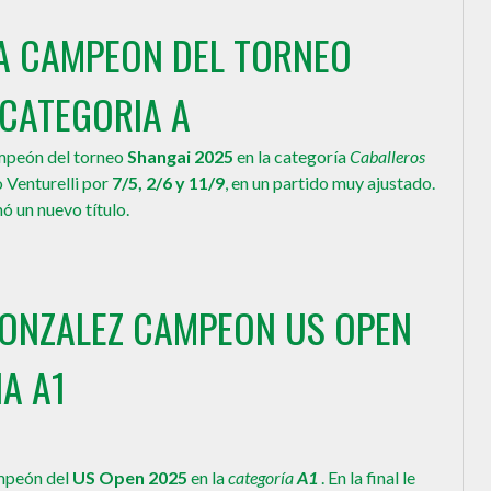
RA CAMPEON DEL TORNEO
CATEGORIA A
mpeón del torneo
Shangai 2025
en la categoría
Caballeros
o Venturelli por
7/5, 2/6 y 11/9
, en un partido muy ajustado.
ó un nuevo título.
GONZALEZ CAMPEON US OPEN
A A1
mpeón del
US Open 2025
en la
categoría
A1
. En la final le