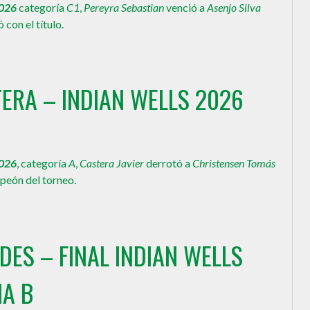
026
categoría
C1
,
Pereyra Sebastian
venció a
Asenjo Silva
 con el título.
ERA – INDIAN WELLS 2026
026
, categoría
A
,
Castera Javier
derrotó a
Christensen Tomás
peón del torneo.
ES – FINAL INDIAN WELLS
IA B