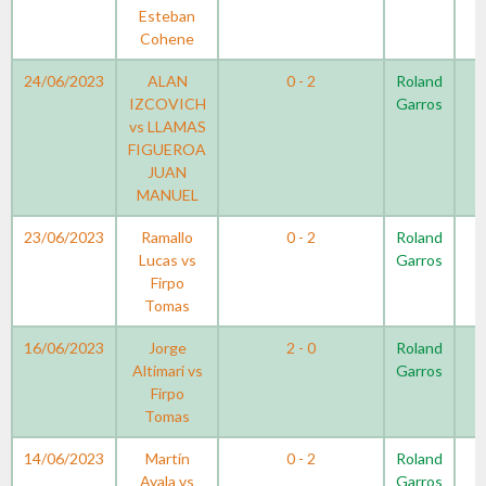
Esteban
Cohene
24/06/2023
ALAN
0 - 2
Roland
IZCOVICH
Garros
vs LLAMAS
FIGUEROA
JUAN
MANUEL
23/06/2023
Ramallo
0 - 2
Roland
Lucas vs
Garros
Firpo
Tomas
16/06/2023
Jorge
2 - 0
Roland
Altimari vs
Garros
Firpo
Tomas
14/06/2023
Martín
0 - 2
Roland
Ayala vs
Garros