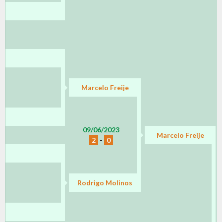
Marcelo Freije
09/06/2023
Marcelo Freije
2
-
0
Rodrigo Molinos