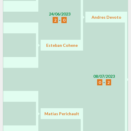
24/06/2023
Andres Devoto
2
-
0
Esteban Cohene
08/07/2023
0
-
2
Matias Perichault