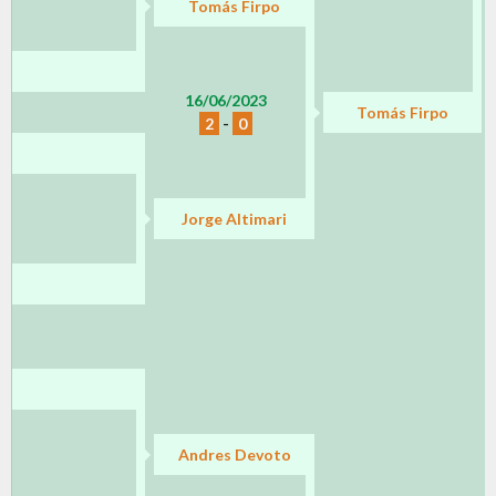
Tomás Firpo
16/06/2023
Tomás Firpo
2
-
0
Jorge Altimari
Andres Devoto