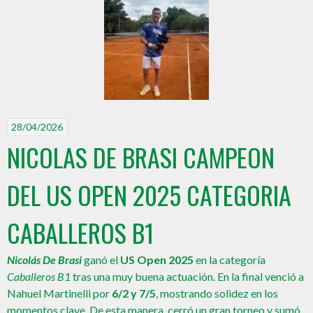
28/04/2026
NICOLAS DE BRASI CAMPEON
DEL US OPEN 2025 CATEGORIA
CABALLEROS B1
Nicolás De Brasi
ganó el
US Open 2025
en la categoría
Caballeros B1
tras una muy buena actuación. En la final venció a
Nahuel Martinelli por
6/2 y 7/5
, mostrando solidez en los
momentos clave. De esta manera, cerró un gran torneo y sumó