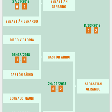
27/01/2018
SEBASTIÁN
0
-
2
GERARDO
SEBASTIÁN GERARDO
11/03/2018
0
-
2
DIEGO VICTORIA
06/02/2018
GASTÓN AÑINO
1
-
2
GASTÓN AÑINO
24/02/2018
SEBASTIÁN
0
-
2
GERARDO
GONZALO MAURI