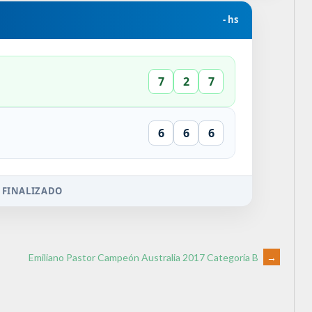
- hs
7
2
7
6
6
6
 FINALIZADO
Emiliano Pastor Campeón Australia 2017 Categoría B
→