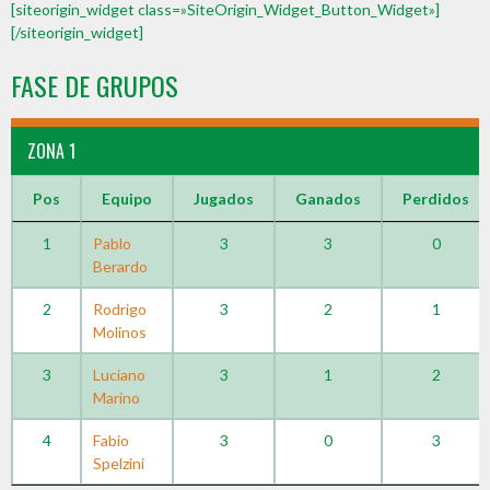
[siteorigin_widget class=»SiteOrigin_Widget_Button_Widget»]
[/siteorigin_widget]
FASE DE GRUPOS
ZONA 1
Pos
Equipo
Jugados
Ganados
Perdidos
1
Pablo
3
3
0
Berardo
2
Rodrigo
3
2
1
Molinos
3
Luciano
3
1
2
Marino
4
Fabio
3
0
3
Spelzini