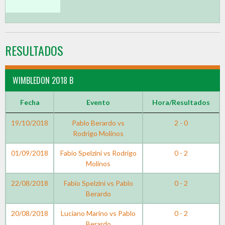
RESULTADOS
WIMBLEDON 2018 B
Fecha
Evento
Hora/Resultados
19/10/2018
Pablo Berardo vs
2 - 0
Rodrigo Molinos
01/09/2018
Fabio Spelzini vs Rodrigo
0 - 2
Molinos
22/08/2018
Fabio Spelzini vs Pablo
0 - 2
Berardo
20/08/2018
Luciano Marino vs Pablo
0 - 2
Berardo