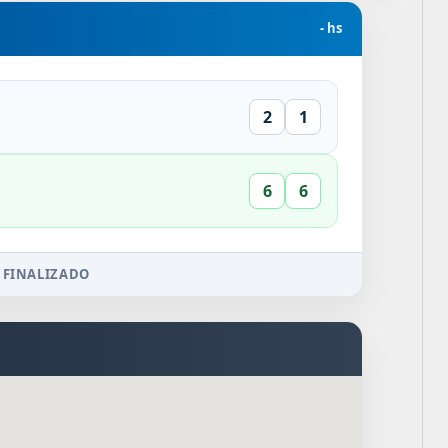
- hs
2
1
6
6
 FINALIZADO