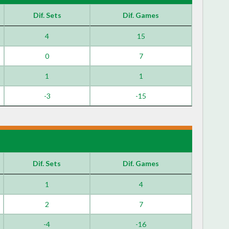
Dif. Sets
Dif. Games
4
15
0
7
1
1
-3
-15
Dif. Sets
Dif. Games
1
4
2
7
-4
-16