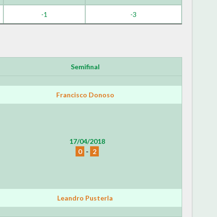
-1
-3
Semifinal
Francisco Donoso
17/04/2018
0
-
2
Leandro Pusterla