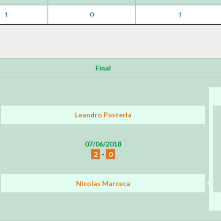
1
0
1
Final
Leandro Pusterla
07/06/2018
2
-
0
Nicolas Marceca