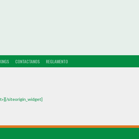
KINGS
CONTACTANOS
REGLAMENTO
t»]
[/siteorigin_widget]