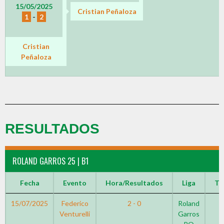
15/05/2025
Cristian Peñaloza
1
-
2
Cristian
Peñaloza
RESULTADOS
ROLAND GARROS 25 | B1
Fecha
Evento
Hora/Resultados
Liga
Te
15/07/2025
Federico
2 - 0
Roland
Venturelli
Garros