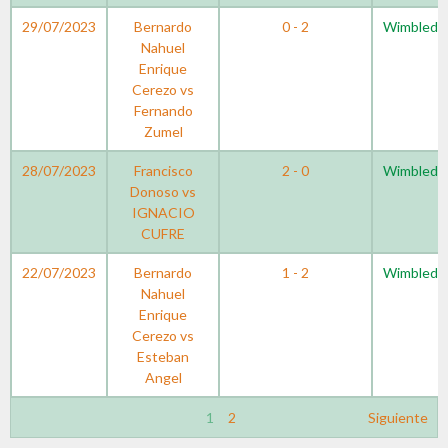
29/07/2023
Bernardo
0 - 2
Wimbledo
Nahuel
Enrique
Cerezo vs
Fernando
Zumel
28/07/2023
Francisco
2 - 0
Wimbledo
Donoso vs
IGNACIO
CUFRE
22/07/2023
Bernardo
1 - 2
Wimbledo
Nahuel
Enrique
Cerezo vs
Esteban
Angel
1
2
Siguiente