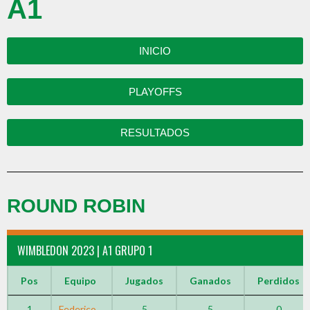
A1
INICIO
PLAYOFFS
RESULTADOS
ROUND ROBIN
WIMBLEDON 2023 | A1 GRUPO 1
Pos
Equipo
Jugados
Ganados
Perdidos
1
Federico
5
5
0