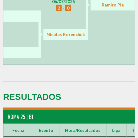
06/07/2025
Ramiro Pla
2
-
0
Nicolas Korenchuk
RESULTADOS
ROMA 25 | B1
Fecha
Evento
Hora/Resultados
Liga
Te