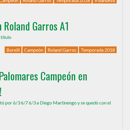
Campeón
Roland Garros
Temporada 2018
Villanueva
n Roland Garros A1
título
Borelli
Campeón
Roland Garros
Temporada 2018
 Palomares Campeón en
!
otó por 6/3 6/7 6/3 a Diego Martinengo y se quedó con el