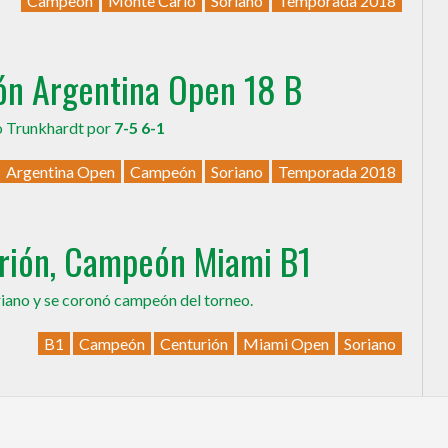
Campeón
Monte Carlo
Soriano
Temporada 2018
n Argentina Open 18 B
co Trunkhardt por
7-5 6-1
Argentina Open
Campeón
Soriano
Temporada 2018
urión, Campeón Miami B1
oriano y se coronó campeón del torneo.
B1
Campeón
Centurión
Miami Open
Soriano