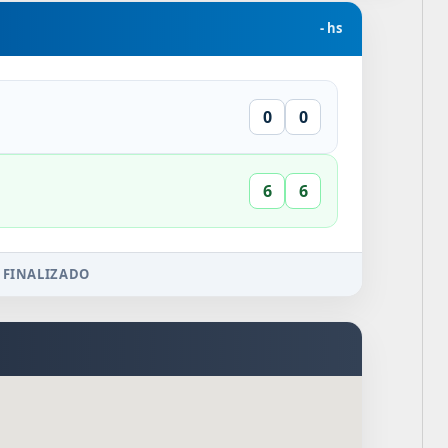
- hs
0
0
6
6
 FINALIZADO