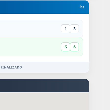
- hs
1
3
6
6
 FINALIZADO