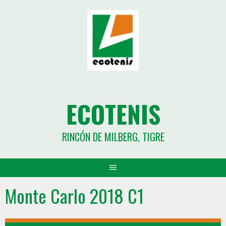
ECOTENIS
RINCÓN DE MILBERG, TIGRE
Monte Carlo 2018 C1