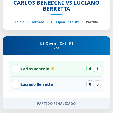
CARLOS BENEDINI VS LUCIANO
BERRETTA
Inicio
/
Torneos
/
US Open · Cat. B1
/
Partido
US Open · Cat. B1
- hs
Carlos Benedini
6
6
Luciano Berretta
0
0
PARTIDO FINALIZADO