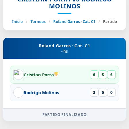
MOLINOS
Inicio
/
Torneos
/
Roland Garros · Cat. C1
/
Partido
Roland Garros · Cat. C1
- hs
Cristian Porta
6
3
6
Rodrigo Molinos
3
6
0
PARTIDO FINALIZADO