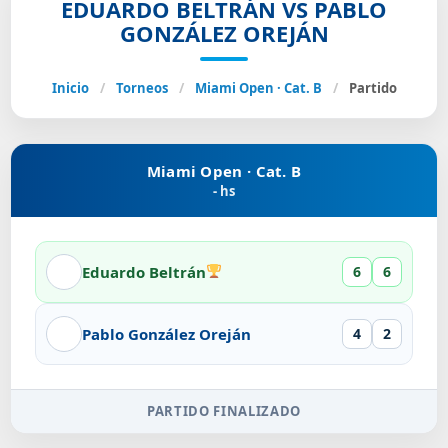
EDUARDO BELTRÁN VS PABLO
GONZÁLEZ OREJÁN
Inicio
/
Torneos
/
Miami Open · Cat. B
/
Partido
Miami Open · Cat. B
- hs
Eduardo Beltrán
6
6
Pablo González Oreján
4
2
PARTIDO FINALIZADO