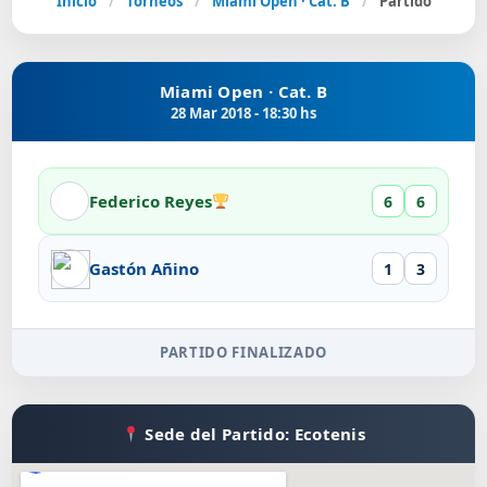
Inicio
/
Torneos
/
Miami Open · Cat. B
/
Partido
Miami Open · Cat. B
28 Mar 2018 - 18:30 hs
Federico Reyes
6
6
Gastón Añino
1
3
PARTIDO FINALIZADO
Sede del Partido: Ecotenis