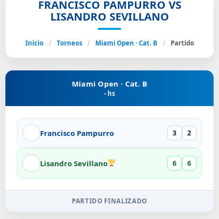
FRANCISCO PAMPURRO VS
LISANDRO SEVILLANO
Inicio
/
Torneos
/
Miami Open · Cat. B
/
Partido
Miami Open · Cat. B
- hs
Francisco Pampurro
3
2
Lisandro Sevillano
6
6
PARTIDO FINALIZADO