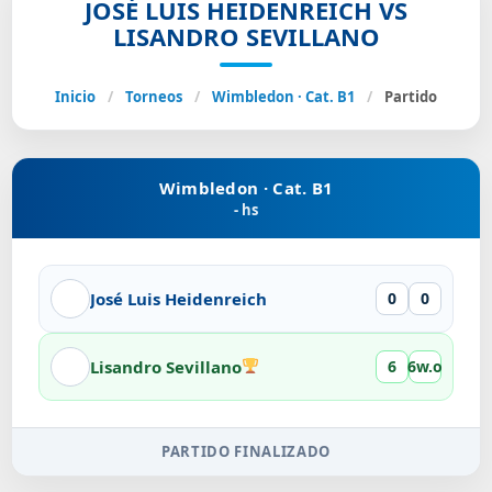
JOSÉ LUIS HEIDENREICH VS
LISANDRO SEVILLANO
Inicio
/
Torneos
/
Wimbledon · Cat. B1
/
Partido
Wimbledon · Cat. B1
- hs
José Luis Heidenreich
0
0
Lisandro Sevillano
6
6w.o
PARTIDO FINALIZADO