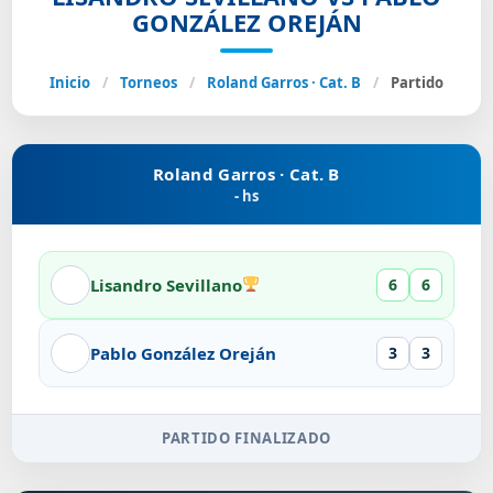
GONZÁLEZ OREJÁN
Inicio
/
Torneos
/
Roland Garros · Cat. B
/
Partido
Roland Garros · Cat. B
- hs
Lisandro Sevillano
6
6
Pablo González Oreján
3
3
PARTIDO FINALIZADO