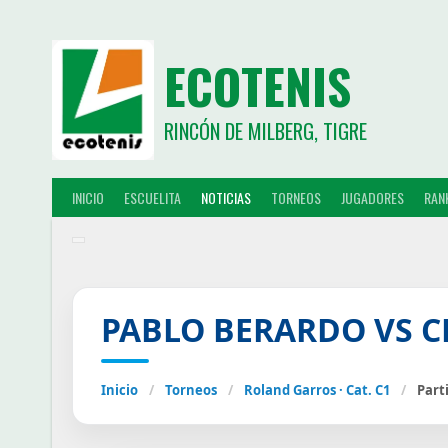
ECOTENIS
RINCÓN DE MILBERG, TIGRE
INICIO
ESCUELITA
NOTICIAS
TORNEOS
JUGADORES
RAN
PABLO BERARDO VS C
Inicio
/
Torneos
/
Roland Garros · Cat. C1
/
Part