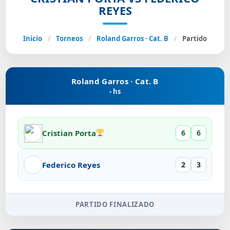
REYES
Inicio
/
Torneos
/
Roland Garros · Cat. B
/
Partido
Roland Garros · Cat. B
- hs
Cristian Porta
6
6
Federico Reyes
2
3
PARTIDO FINALIZADO