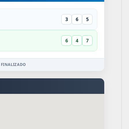
3
6
5
6
4
7
 FINALIZADO