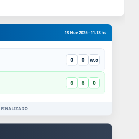
13 Nov 2025 - 11:13 hs
0
0
w.o
6
6
0
 FINALIZADO