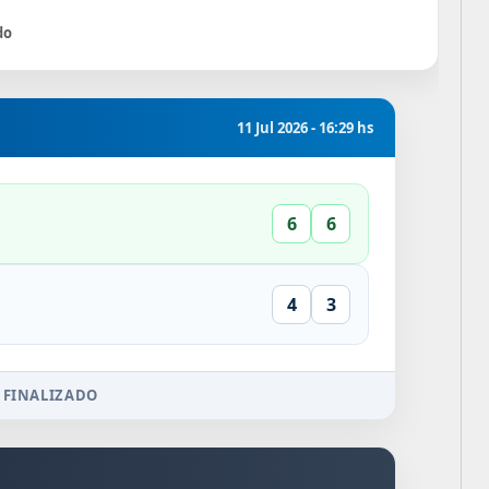
do
11 Jul 2026 - 16:29 hs
6
6
4
3
 FINALIZADO