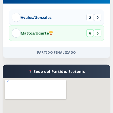
Avalos/Gonzalez
2
0
Mattos/Ugarte
6
6
PARTIDO FINALIZADO
Sede del Partido: Ecotenis