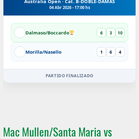
Australia Open · Cat. B-DOBLE-DAMAS
04 Abr 2026 - 17:00 hs
Dalmaso/Boccardo
6
3
10
Morilla/Nasello
1
6
4
PARTIDO FINALIZADO
Mac Mullen/Santa Maria vs