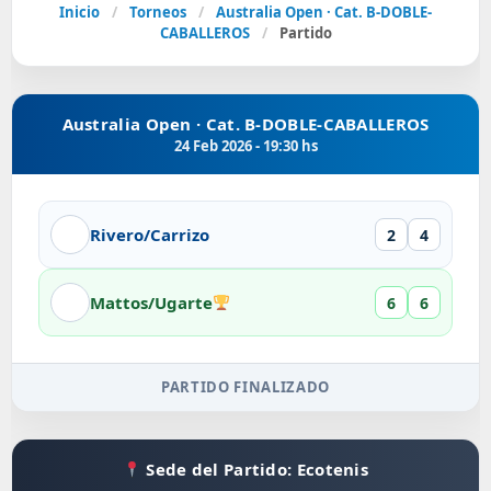
Inicio
/
Torneos
/
Australia Open · Cat. B-DOBLE-
CABALLEROS
/
Partido
Australia Open · Cat. B-DOBLE-CABALLEROS
24 Feb 2026 - 19:30 hs
Rivero/Carrizo
2
4
Mattos/Ugarte
6
6
PARTIDO FINALIZADO
Sede del Partido: Ecotenis