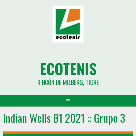
ECOTENIS
RINCÓN DE MILBERG, TIGRE
Indian Wells B1 2021 :: Grupo 3