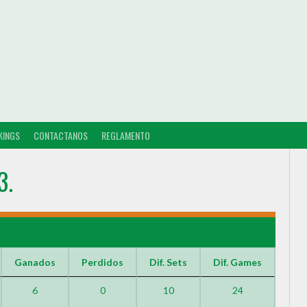
KINGS
CONTACTANOS
REGLAMENTO
3.
Ganados
Perdidos
Dif. Sets
Dif. Games
6
0
10
24