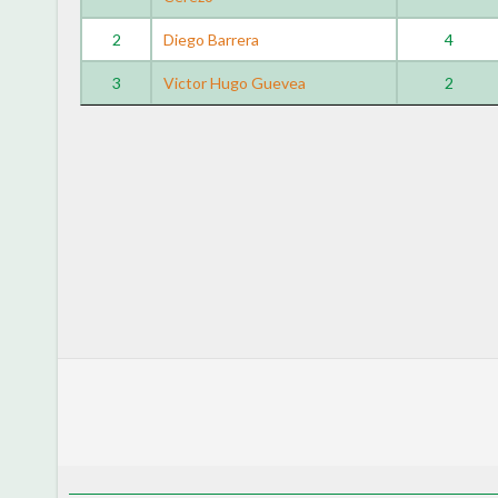
2
Diego Barrera
4
3
Victor Hugo Guevea
2