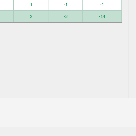
1
-1
-1
2
-3
-14