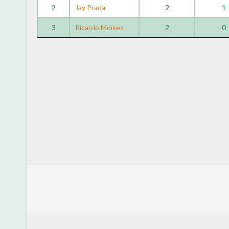
2
Jay Prada
2
1
3
Ricardo Moises
2
0