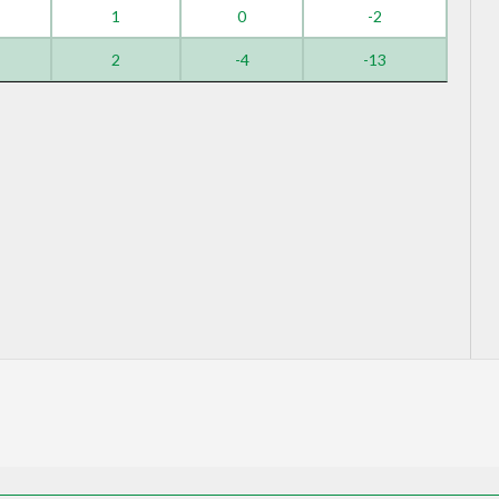
1
0
-2
2
-4
-13