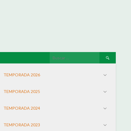
TEMPORADA 2026
TEMPORADA 2025
TEMPORADA 2024
TEMPORADA 2023