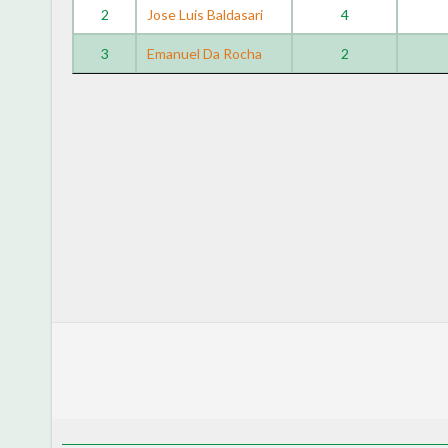
2
Jose Luis Baldasari
4
3
Emanuel Da Rocha
2