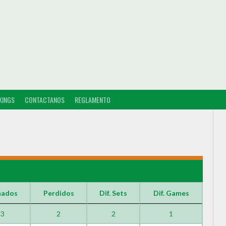
KINGS
CONTACTANOS
REGLAMENTO
5
nados
Perdidos
Dif. Sets
Dif. Games
3
2
2
1