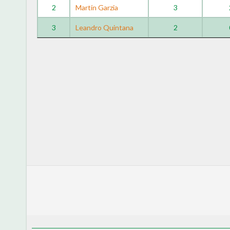
2
Martín Garzia
3
3
Leandro Quintana
2