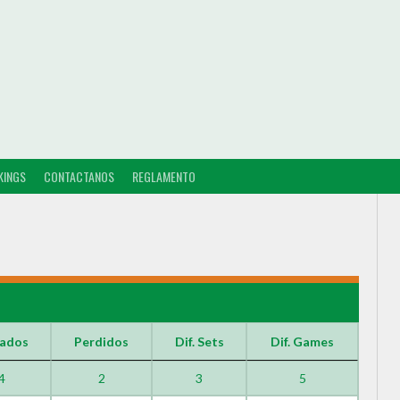
KINGS
CONTACTANOS
REGLAMENTO
ados
Perdidos
Dif. Sets
Dif. Games
4
2
3
5