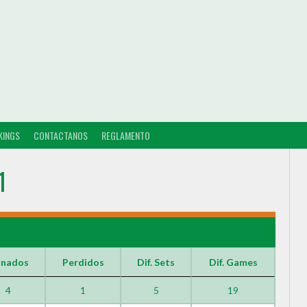
KINGS
CONTACTANOS
REGLAMENTO
1
nados
Perdidos
Dif. Sets
Dif. Games
4
1
5
19