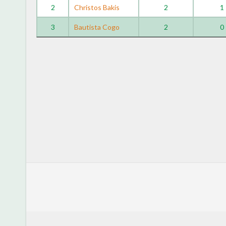
2
Christos Bakis
2
1
3
Bautista Cogo
2
0