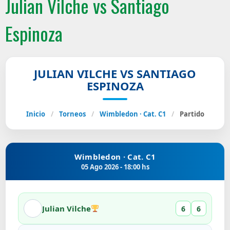
Julian Vilche vs Santiago
Espinoza
JULIAN VILCHE VS SANTIAGO
ESPINOZA
Inicio
/
Torneos
/
Wimbledon · Cat. C1
/
Partido
Wimbledon · Cat. C1
05 Ago 2026 - 18:00 hs
Julian Vilche
6
6