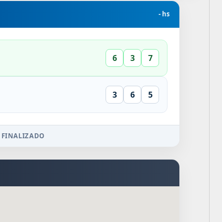
- hs
6
3
7
3
6
5
 FINALIZADO