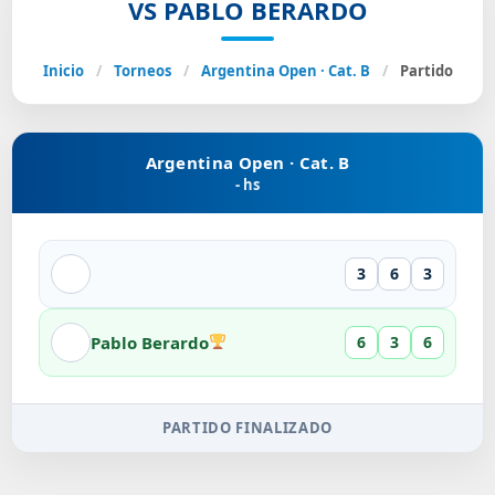
VS PABLO BERARDO
Inicio
/
Torneos
/
Argentina Open · Cat. B
/
Partido
Argentina Open · Cat. B
- hs
3
6
3
Pablo Berardo
6
3
6
PARTIDO FINALIZADO