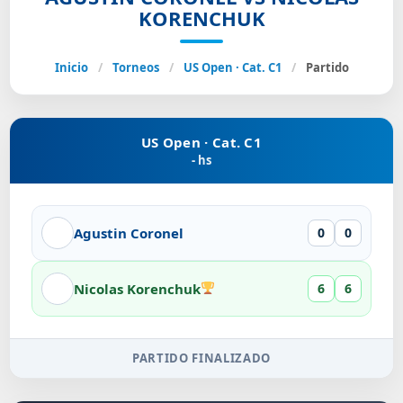
KORENCHUK
Inicio
/
Torneos
/
US Open · Cat. C1
/
Partido
US Open · Cat. C1
- hs
Agustin Coronel
0
0
Nicolas Korenchuk
6
6
PARTIDO FINALIZADO